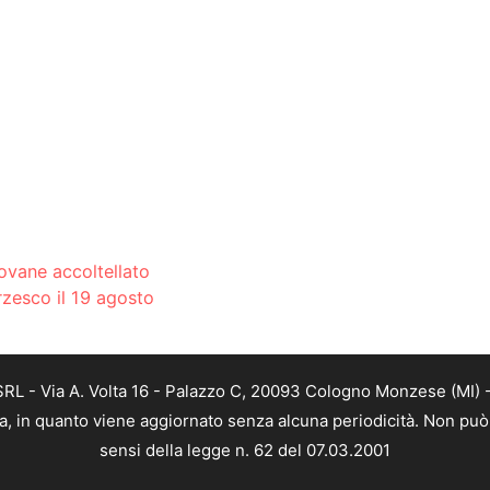
iovane accoltellato
rzesco il 19 agosto
L - Via A. Volta 16 - Palazzo C, 20093 Cologno Monzese (MI) - 
a, in quanto viene aggiornato senza alcuna periodicità. Non può 
sensi della legge n. 62 del 07.03.2001