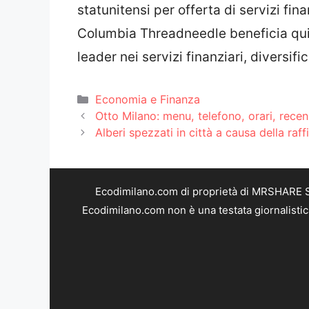
statunitensi per offerta di servizi fin
Columbia Threadneedle beneficia qui
leader nei servizi finanziari, diversi
Categorie
Economia e Finanza
Otto Milano: menu, telefono, orari, recen
Alberi spezzati in città a causa della raf
Ecodimilano.com di proprietà di MRSHARE SR
Ecodimilano.com non è una testata giornalistic