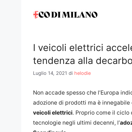
Vai
al
contenuto
I veicoli elettrici acc
tendenza alla decarb
Luglio 14, 2021
di
helodie
Non accade spesso che l’Europa indichi
adozione di prodotti ma è innegabile c
veicoli elettrici
. Proprio come il ciclo 
tecnologie negli ultimi decenni, l’
adoz