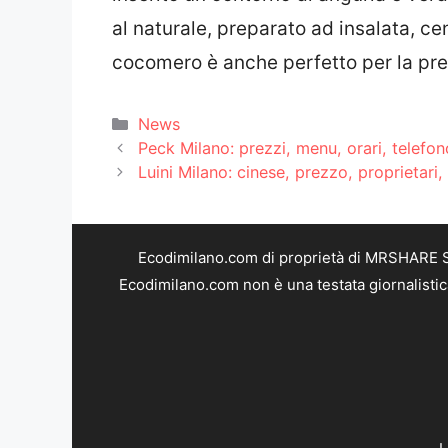
al naturale, preparato ad insalata, c
cocomero è anche perfetto per la prepa
Categorie
News
Peck Milano: prezzi, menu, orari, telefon
Luini Milano: cinese, prezzo, proprietari, 
Ecodimilano.com di proprietà di MRSHARE SR
Ecodimilano.com non è una testata giornalistic